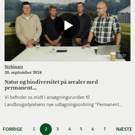
55:07
Webinars
30. september 2024
Natur og biodiversitet på arealer med
permanent...
Vi befinder os midt i ansøgningsrunden til
Landbrugsstyrelsens nye udtagningsordning ”Permanent...
FORRIGE
NÆSTE
1
2
3
4
5
6
7