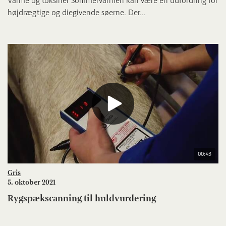
Varme og toksiner Sommervarmen kan være en udfordring for
højdrægtige og diegivende søerne. Der...
00:43
Gris
5. oktober 2021
Rygspækscanning til huldvurdering