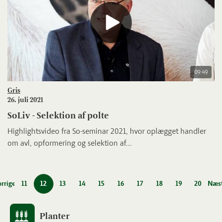
09:49
Gris
26. juli 2021
SoLiv - Selektion af polte
Highlightsvideo fra So-seminar 2021, hvor oplægget handler
om avl, opformering og selektion af...
rrige
11
12
13
14
15
16
17
18
19
20
Næs
Planter