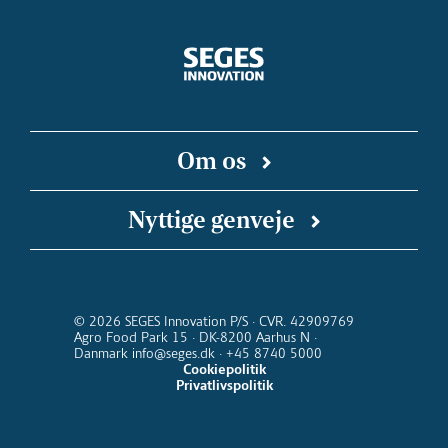
Om os
SEGES Innovation er en uafhængig forsknings-
Nyttige genveje
og innovationsvirksomhed, der arbejder for en
bæredygtig og konkurrencedygtig landbrugs-
SEGES Innovation på Linkedin
Landbrugsinfo
SEGES Podcast
Landmand.dk
og fødevareproduktion. Vi kobler faglige
Kalender for SEGES Innovation
Nyhedsbreve
indsigter med digitale teknologier, så ny viden
© 2026 SEGES Innovation P/S · CVR. 42909769
Agro Food Park 15 · DK-8200 Aarhus N ·
kommer ud at virke i stalden, i marken og i
Danmark info@seges.dk · +45 8740 5000
hele værdikæden fra jord til bord.
Cookiepolitik
Privatlivspolitik