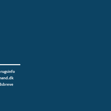
rugsinfo
mand.dk
dsbreve