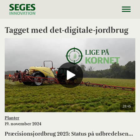
Toggl
navig
Tagget med det-digitale-jordbrug
28:45
Planter
19. november 2024
Præcisionsjordbrug 2025: Status på udbredelsen...