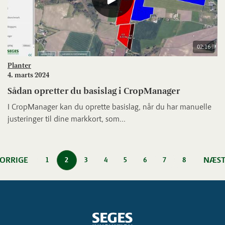
02:16
Planter
4. marts 2024
Sådan opretter du basislag i CropManager
I CropManager kan du oprette basislag, når du har manuelle
justeringer til dine markkort, som...
ORRIGE
NÆST
1
2
3
4
5
6
7
8