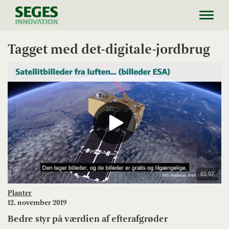
Toggl
navig
Tagget med det-digitale-jordbrug
01:07
Planter
12. november 2019
Bedre styr på værdien af efterafgrøder