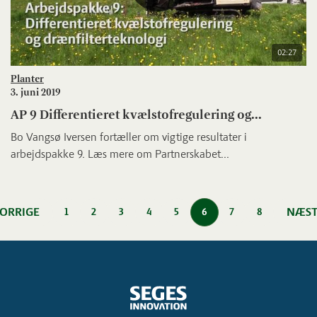
02:27
Planter
3. juni 2019
AP 9 Differentieret kvælstofregulering og...
Bo Vangsø Iversen fortæller om vigtige resultater i
arbejdspakke 9. Læs mere om Partnerskabet...
ORRIGE
NÆST
1
2
3
4
5
6
7
8