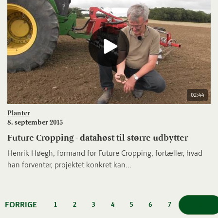
02:44
Planter
8. september 2015
Future Cropping - datahøst til større udbytter
Henrik Høegh, formand for Future Cropping, fortæller, hvad
han forventer, projektet konkret kan...
FORRIGE
8
1
2
3
4
5
6
7