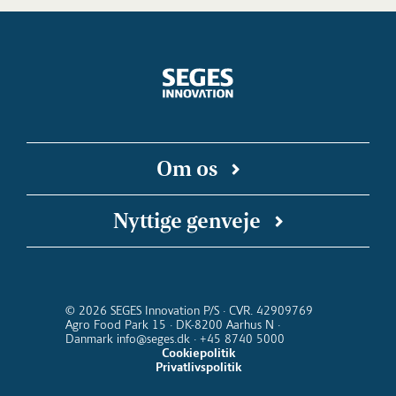
Om os
SEGES Innovation er en uafhængig forsknings-
Nyttige genveje
og innovationsvirksomhed, der arbejder for en
bæredygtig og konkurrencedygtig landbrugs-
SEGES Innovation på Linkedin
Landbrugsinfo
SEGES Podcast
Landmand.dk
og fødevareproduktion. Vi kobler faglige
Kalender for SEGES Innovation
Nyhedsbreve
indsigter med digitale teknologier, så ny viden
© 2026 SEGES Innovation P/S · CVR. 42909769
Agro Food Park 15 · DK-8200 Aarhus N ·
kommer ud at virke i stalden, i marken og i
Danmark info@seges.dk · +45 8740 5000
hele værdikæden fra jord til bord.
Cookiepolitik
Privatlivspolitik