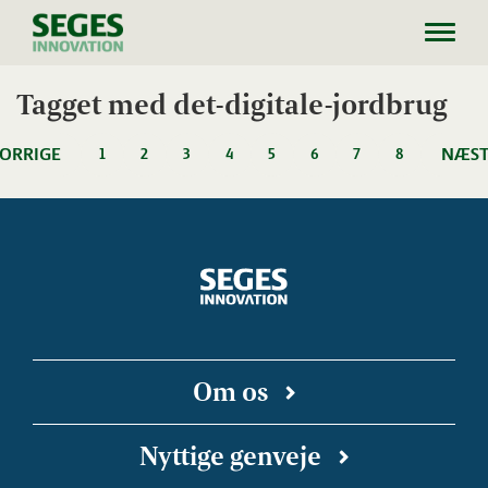
Toggl
navig
Tagget med det-digitale-jordbrug
ORRIGE
NÆST
1
2
3
4
5
6
7
8
Om os
SEGES Innovation er en uafhængig forsknings-
Nyttige genveje
og innovationsvirksomhed, der arbejder for en