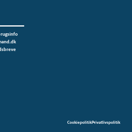
rugsinfo
mand.dk
dsbreve
Cookiepolitik
Privatlivspolitik