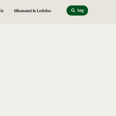
Søg
is
Økonomi & Ledelse