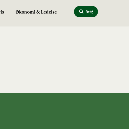
Søg
is
Økonomi & Ledelse