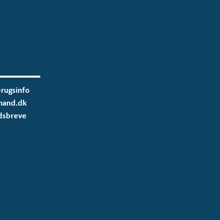
rugsinfo
mand.dk
dsbreve