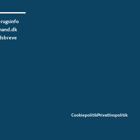
rugsinfo
mand.dk
dsbreve
Cookiepolitik
Privatlivspolitik