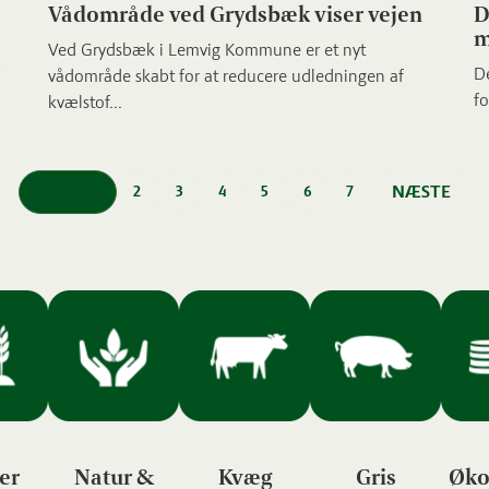
Vådområde ved Grydsbæk viser vejen
D
m
Ved Grydsbæk i Lemvig Kommune er et nyt
De
vådområde skabt for at reducere udledningen af
fo
kvælstof...
1
NÆSTE
2
3
4
5
6
7
er
Natur &
Kvæg
Gris
Øko