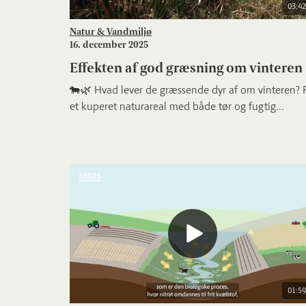
03:42
Natur & Vandmiljø
16. december 2025
Effekten af god græsning om vinteren
🐄🌿 Hvad lever de græssende dyr af om vinteren? 
et kuperet naturareal med både tør og fugtig...
01:59