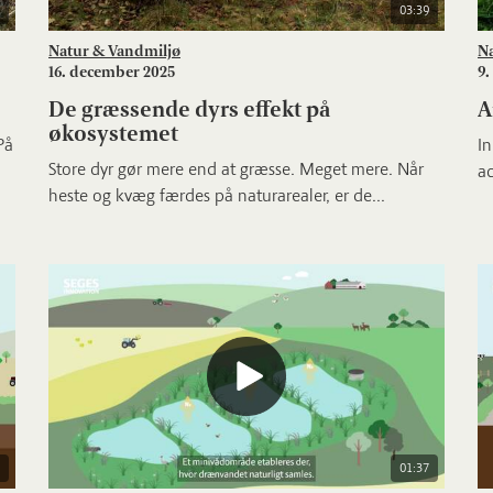
03:39
Natur & Vandmiljø
N
16. december 2025
9.
De græssende dyrs effekt på
A
økosystemet
På
In
Store dyr gør mere end at græsse. Meget mere. Når
ac
heste og kvæg færdes på naturarealer, er de...
01:37