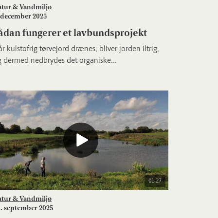
atur & Vandmiljø
 december 2025
ådan fungerer et lavbundsprojekt
r kulstofrig tørvejord drænes, bliver jorden iltrig,
g dermed nedbrydes det organiske...
01:27
atur & Vandmiljø
. september 2025