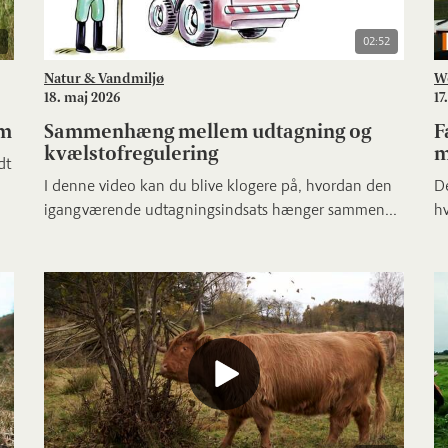
02:52
Natur & Vandmiljø
W
18. maj 2026
17
um
Sammenhæng mellem udtagning og
F
kvælstofregulering
m
dt
I denne video kan du blive klogere på, hvordan den
De
igangværende udtagningsindsats hænger sammen...
hv