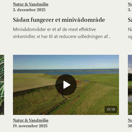
Natur & Vandmiljø
N
3. december 2025
3.
Sådan fungerer et minivådområde
S
Minivådområder er et af de mest effektive
Nå
virkemidler, vi har til at reducere udledningen af...
o
02:58
Natur & Vandmiljø
N
19. november 2025
30