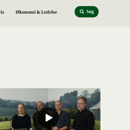
Søg
is
Økonomi & Ledelse