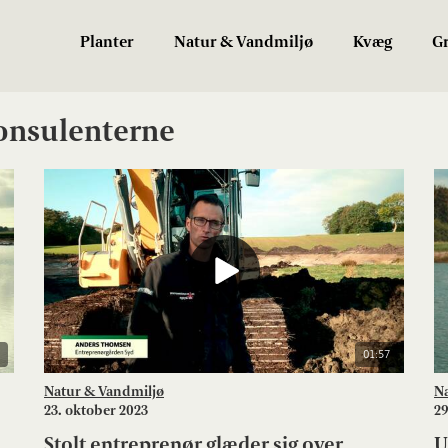
Planter
Natur & Vandmiljø
Kvæg
Gr
onsulenterne
01:57
Natur & Vandmiljø
N
23. oktober 2023
29
Stolt entreprenør glæder sig over
U