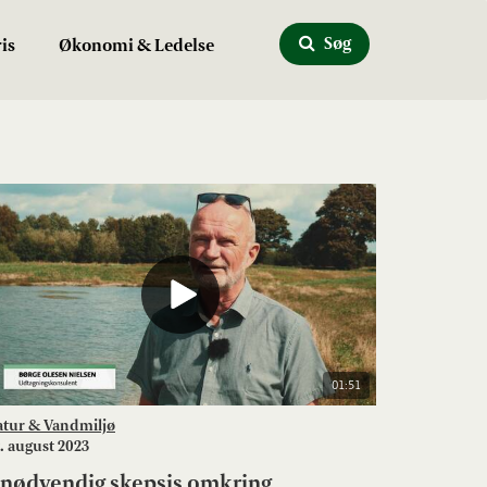
Søg
is
Økonomi & Ledelse
01:51
atur & Vandmiljø
. august 2023
nødvendig skepsis omkring