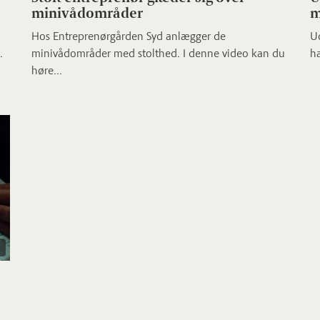
minivådområder
m
Hos Entreprenørgården Syd anlægger de
U
.
minivådområder med stolthed. I denne video kan du
ha
høre...