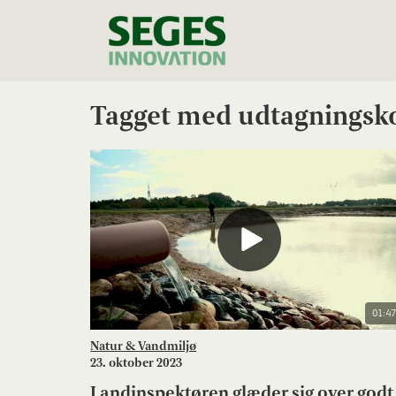
Tagget med udtagningsk
01:47
Natur & Vandmiljø
23. oktober 2023
Landinspektøren glæder sig over godt