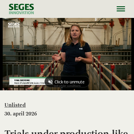
Toggl
navig
Unlisted
30. april 2026
Trials under production-like