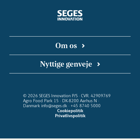
Om os
SEGES Innovation er en uafhængig forsknings-
Nyttige genveje
og innovationsvirksomhed, der arbejder for en
bæredygtig og konkurrencedygtig landbrugs-
SEGES Innovation på Linkedin
Landbrugsinfo
SEGES Podcast
Landmand.dk
og fødevareproduktion. Vi kobler faglige
Kalender for SEGES Innovation
Nyhedsbreve
indsigter med digitale teknologier, så ny viden
© 2026 SEGES Innovation P/S · CVR. 42909769
Agro Food Park 15 · DK-8200 Aarhus N ·
kommer ud at virke i stalden, i marken og i
Danmark info@seges.dk · +45 8740 5000
hele værdikæden fra jord til bord.
Cookiepolitik
Privatlivspolitik