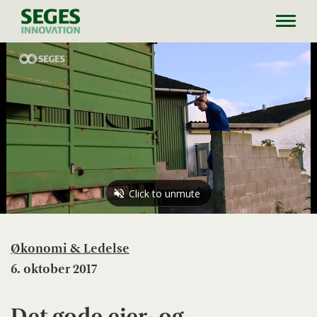
Toggl
navig
Økonomi & Ledelse
6. oktober 2017
Det gode ejer- og