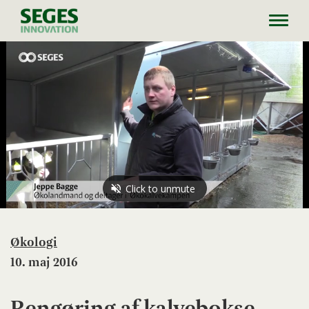
Toggl
navig
Økologi
10. maj 2016
Rengøring af kalvebokse