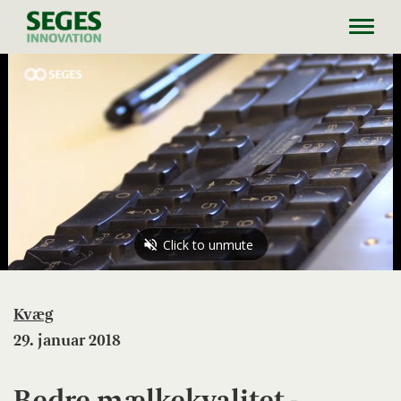
Toggl
navig
Kvæg
29. januar 2018
Bedre mælkekvalitet -