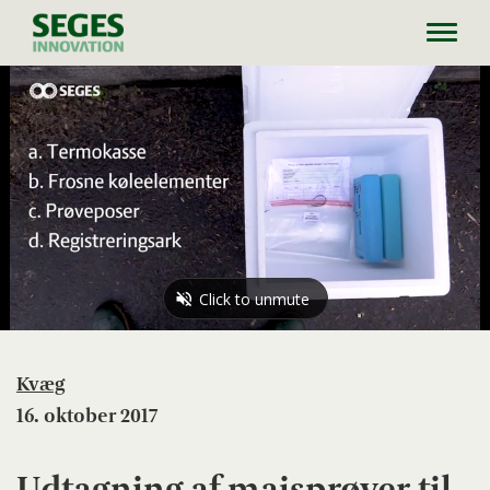
Toggl
navig
Kvæg
16. oktober 2017
Udtagning af majsprøver til