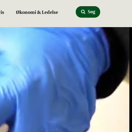
Søg
is
Økonomi & Ledelse