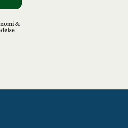
nomi &
edelse