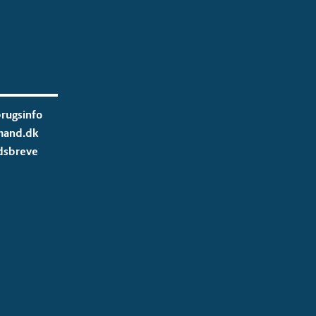
rugsinfo
mand.dk
dsbreve