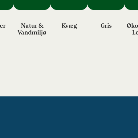
er
Natur &
Kvæg
Gris
Øko
Vandmiljø
L