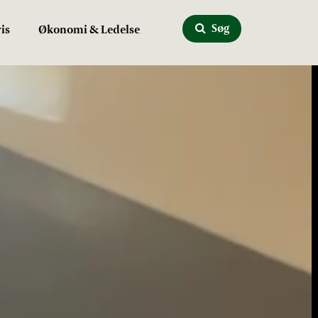
Søg
is
Økonomi & Ledelse