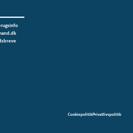
rugsinfo
mand.dk
dsbreve
Cookiepolitik
Privatlivspolitik