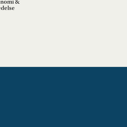
nomi &
edelse