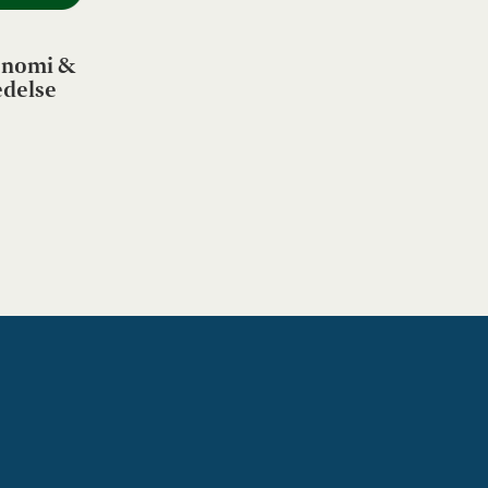
nomi &
edelse