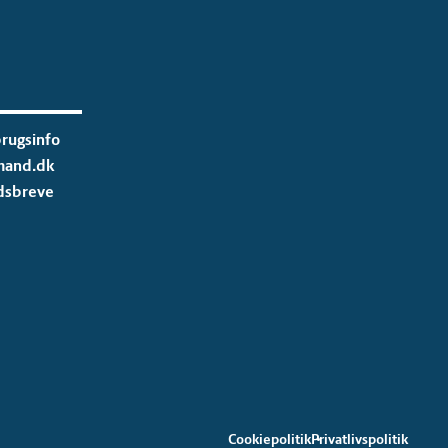
rugsinfo
mand.dk
dsbreve
Cookiepolitik
Privatlivspolitik