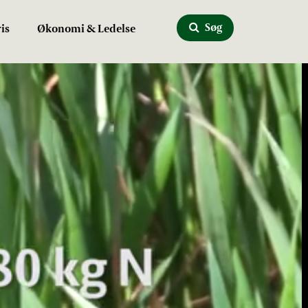
Søg
is
Økonomi & Ledelse