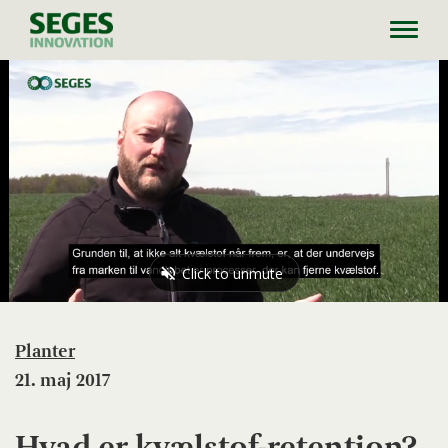
Toggl
navig
Planter
21. maj 2017
Hvad er kvælstof-retention?