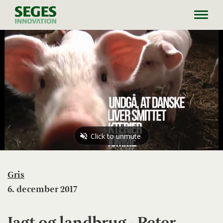
Toggl
navig
Gris
6. december 2017
Jagt og landbrug - Peter