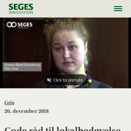
Toggl
navig
Gris
20. december 2018
Gode råd til lokalbedøvelse