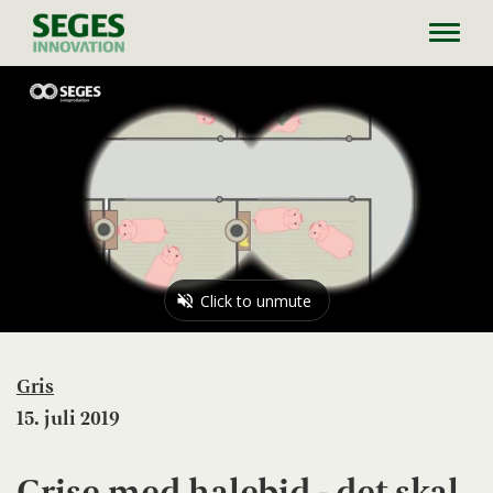
Toggl
navig
Gris
15. juli 2019
Grise med halebid - det skal