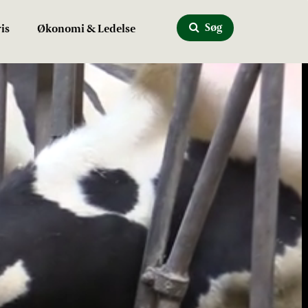
Søg
is
Økonomi & Ledelse