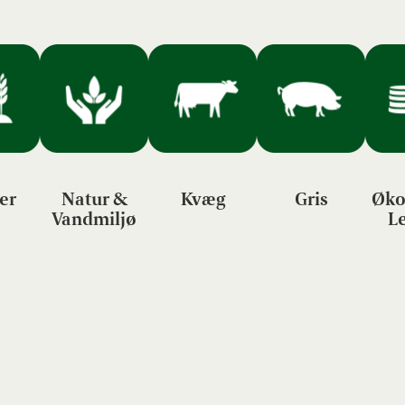
er
Natur &
Kvæg
Gris
Øko
Vandmiljø
L