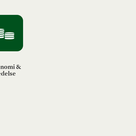
nomi &
edelse