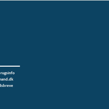
rugsinfo
mand.dk
dsbreve