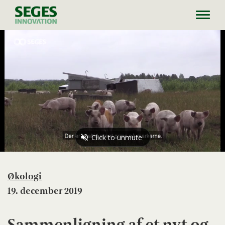
Toggl
navig
Økologi
19. december 2019
Sammenligning af et nyt og