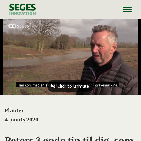
Toggl
navig
Planter
4. marts 2020
Peters 3 gode tip til dig, som