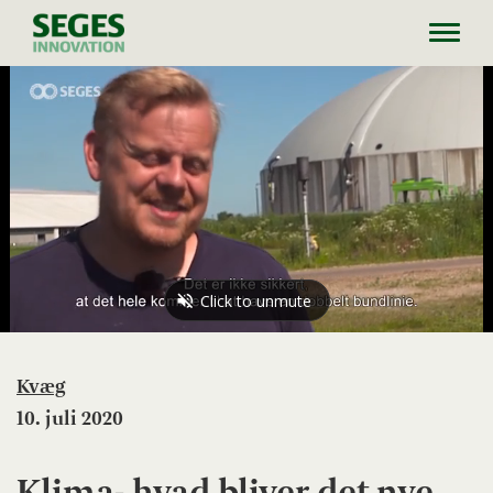
Toggl
navig
Kvæg
10. juli 2020
Klima- hvad bliver det nye