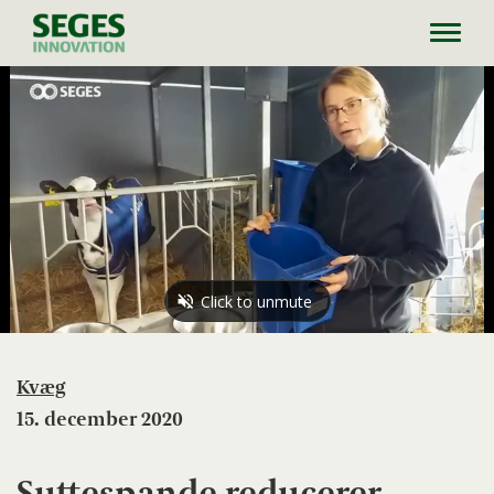
Toggl
navig
Kvæg
15. december 2020
Suttespande reducerer