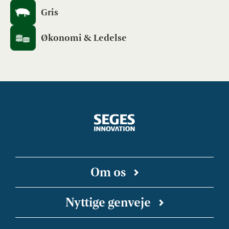
Gris
Økonomi & Ledelse
Om os
SEGES Innovation er en uafhængig forsknings-
Nyttige genveje
og innovationsvirksomhed, der arbejder for en
bæredygtig og konkurrencedygtig landbrugs-
SEGES Innovation på Linkedin
Landbrugsinfo