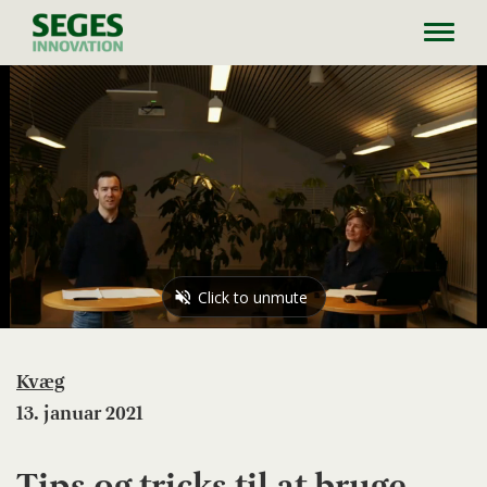
Toggl
navig
Kvæg
13. januar 2021
Tips og tricks til at bruge