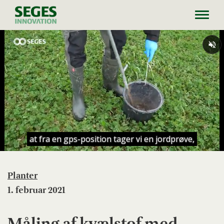
Toggl
navig
Planter
1. februar 2021
Måling af kvælstof med