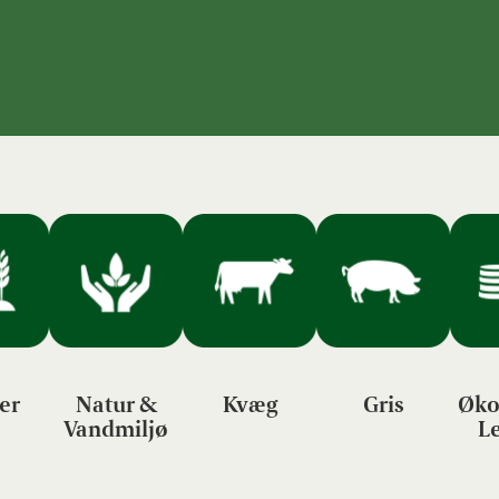
er
Natur &
Kvæg
Gris
Øko
Vandmiljø
L