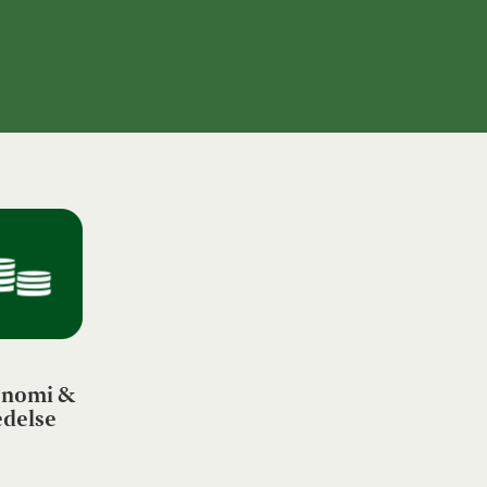
nomi &
edelse