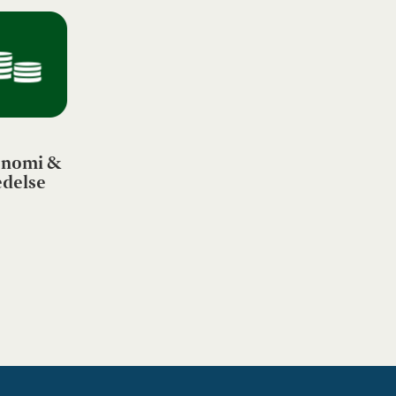
nomi &
edelse