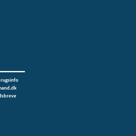
rugsinfo
mand.dk
dsbreve