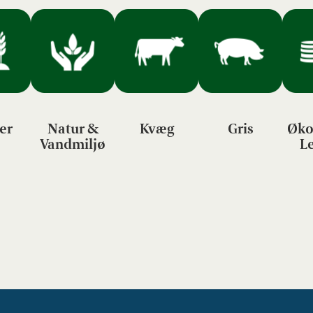
er
Natur &
Kvæg
Gris
Øko
Vandmiljø
L