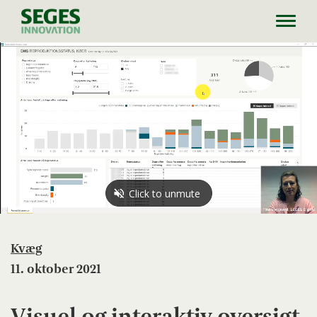
Toggl
navig
Kvæg
11. oktober 2021
Visuel og interaktiv oversigt