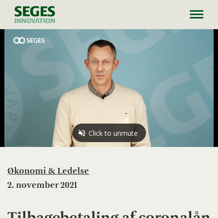
Toggl
navig
Økonomi & Ledelse
2. november 2021
Tilbagebetaling af coronalån