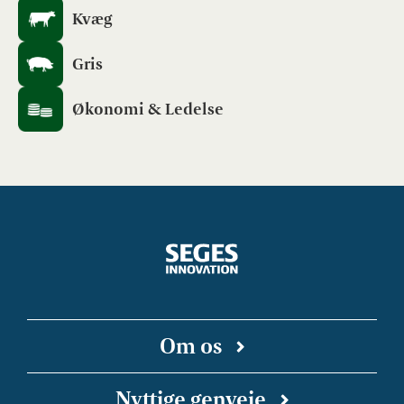
Kvæg
Gris
Økonomi & Ledelse
Om os
SEGES Innovation er en uafhængig forsknings-
Nyttige genveje