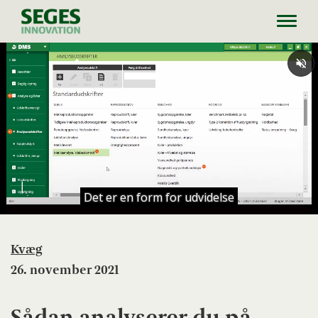
Toggl
navig
Kvæg
26. november 2021
Sådan analyserer du på