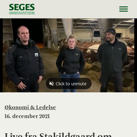
Toggl
navig
Økonomi & Ledelse
16. december 2021
Live fra Stakildgaard om