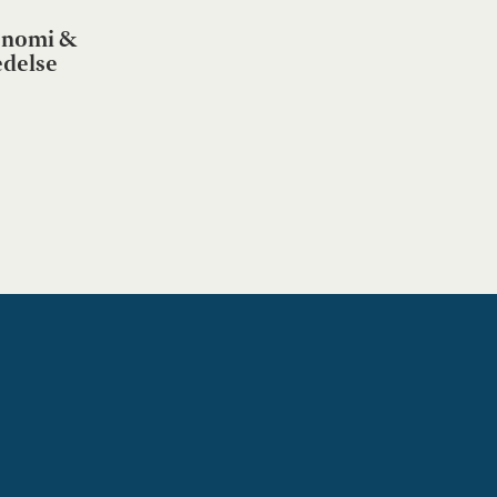
nomi &
edelse