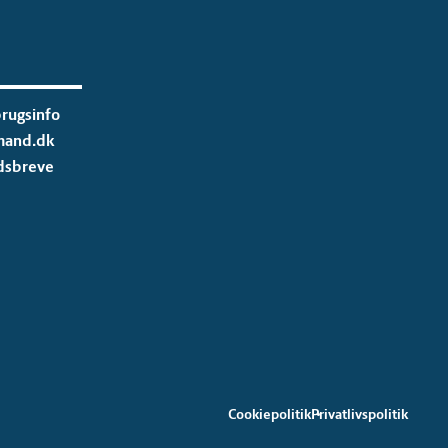
rugsinfo
mand.dk
dsbreve
Cookiepolitik
Privatlivspolitik