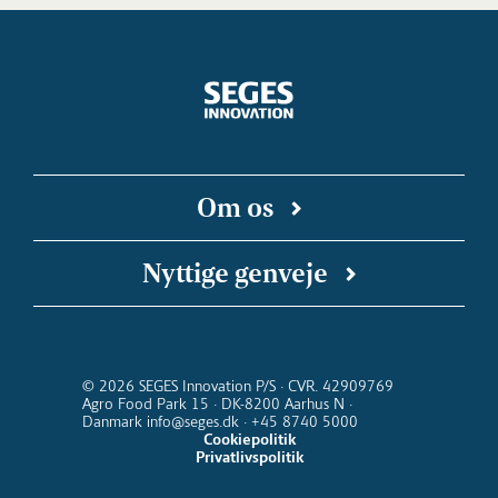
Om os
SEGES Innovation er en uafhængig forsknings-
Nyttige genveje
og innovationsvirksomhed, der arbejder for en
bæredygtig og konkurrencedygtig landbrugs-
SEGES Innovation på Linkedin
Landbrugsinfo
SEGES Podcast
Landmand.dk
og fødevareproduktion. Vi kobler faglige
Kalender for SEGES Innovation
Nyhedsbreve
indsigter med digitale teknologier, så ny viden
© 2026 SEGES Innovation P/S · CVR. 42909769
Agro Food Park 15 · DK-8200 Aarhus N ·
kommer ud at virke i stalden, i marken og i
Danmark info@seges.dk · +45 8740 5000
hele værdikæden fra jord til bord.
Cookiepolitik
Privatlivspolitik