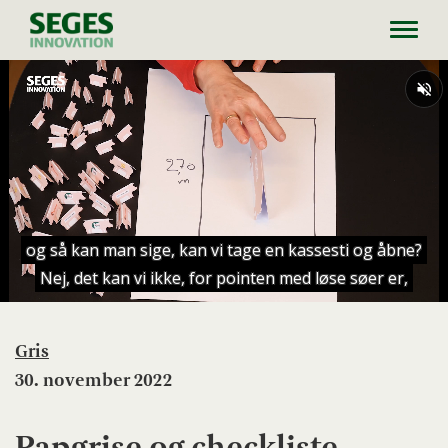
Toggl
navig
Gris
30. november 2022
Papgrise og checkliste