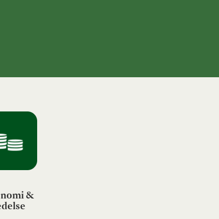
nomi &
edelse