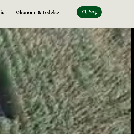
Søg
is
Økonomi & Ledelse