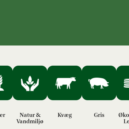
er
Natur &
Kvæg
Gris
Øko
Vandmiljø
L