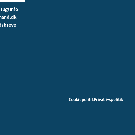
rugsinfo
mand.dk
dsbreve
Cookiepolitik
Privatlivspolitik