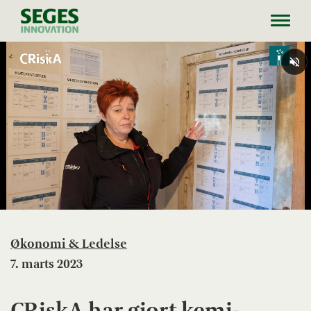
Toggl
navig
Økonomi & Ledelse
7. marts 2023
CRiskA har gjort kemi-