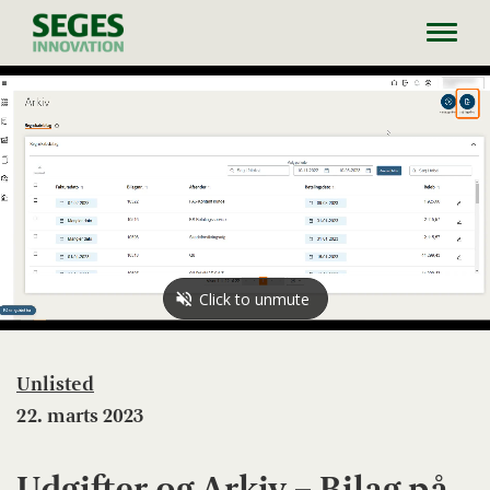
Toggl
navig
Unlisted
22. marts 2023
Udgifter og Arkiv – Bilag på