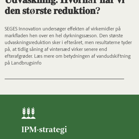
𝐝𝐞𝐧 𝐬𝐭ø𝐫𝐬𝐭𝐞 𝐫𝐞𝐝𝐮𝐤𝐭𝐢𝐨𝐧?
SEGES Innovation undersøger effekten af virkemidler på
markfladen hen over en hel dyrkningssæson. Den største
udvaskningsreduktion sker i efteråret, men resultaterne tyder
på, at tidlig såning af vintersæd virker senere end
efterafgrøder. Læs mere om betydningen af vandudskiftning
på Landbrugsinfo
IPM-strategi