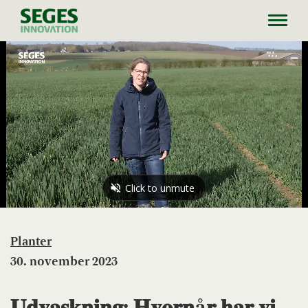
Toggl
navig
Planter
30. november 2023
𝐔𝐝𝐯𝐚𝐬𝐤𝐧𝐢𝐧𝐠: 𝐇𝐯𝐨𝐫𝐧å𝐫 𝐡𝐚𝐫 𝐯𝐢