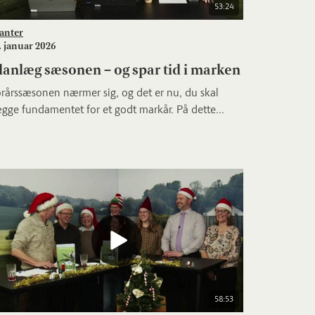
53:24
anter
. januar 2026
lanlæg sæsonen – og spar tid i marken
rårssæsonen nærmer sig, og det er nu, du skal
gge fundamentet for et godt markår. På dette...
58:53