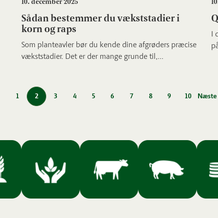
10. december 2025
10
Sådan bestemmer du vækststadier i
Q
korn og raps
I 
Som planteavler bør du kende dine afgrøders præcise
på
vækststadier. Det er der mange grunde til,...
1
2
3
4
5
6
7
8
9
10
Næste