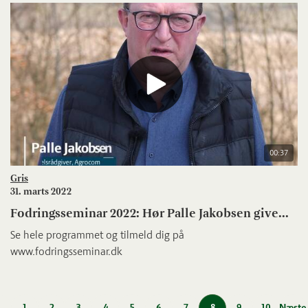
00:37
Gris
31. marts 2022
Fodringsseminar 2022: Hør Palle Jakobsen give...
Se hele programmet og tilmeld dig på
www.fodringsseminar.dk
1
2
3
4
5
6
7
8
9
10
Næste