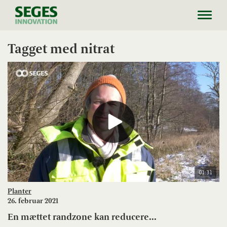
Toggl
navig
Tagget med nitrat
01:31
Planter
26. februar 2021
En mættet randzone kan reducere...