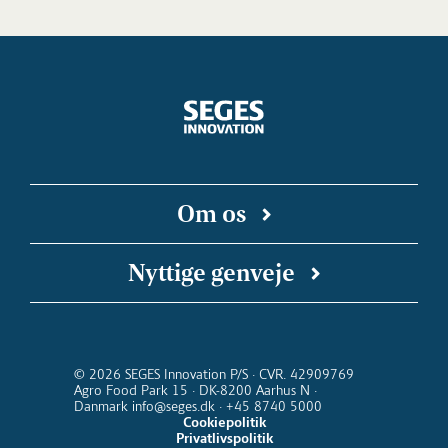
Om os
SEGES Innovation er en uafhængig forsknings-
Nyttige genveje
og innovationsvirksomhed, der arbejder for en
bæredygtig og konkurrencedygtig landbrugs-
SEGES Innovation på Linkedin
Landbrugsinfo
SEGES Podcast
Landmand.dk
og fødevareproduktion. Vi kobler faglige
Kalender for SEGES Innovation
Nyhedsbreve
indsigter med digitale teknologier, så ny viden
© 2026 SEGES Innovation P/S · CVR. 42909769
Agro Food Park 15 · DK-8200 Aarhus N ·
kommer ud at virke i stalden, i marken og i
Danmark info@seges.dk · +45 8740 5000
hele værdikæden fra jord til bord.
Cookiepolitik
Privatlivspolitik