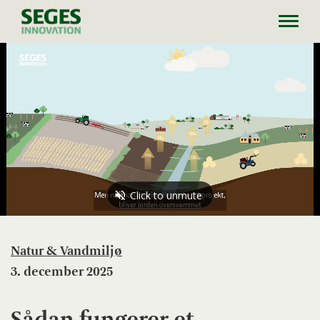
Toggl
navig
Natur & Vandmiljø
3. december 2025
Sådan fungerer et