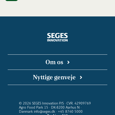
Om os
SEGES Innovation er en uafhængig forsknings-
Nyttige genveje
og innovationsvirksomhed, der arbejder for en
bæredygtig og konkurrencedygtig landbrugs-
SEGES Innovation på Linkedin
Landbrugsinfo
SEGES Podcast
Landmand.dk
og fødevareproduktion. Vi kobler faglige
Kalender for SEGES Innovation
Nyhedsbreve
indsigter med digitale teknologier, så ny viden
© 2026 SEGES Innovation P/S · CVR. 42909769
Agro Food Park 15 · DK-8200 Aarhus N ·
kommer ud at virke i stalden, i marken og i
Danmark info@seges.dk · +45 8740 5000